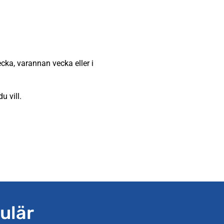
cka, varannan vecka eller i
u vill.
ulär