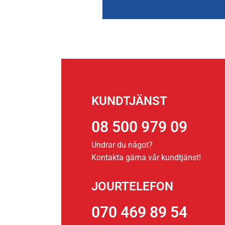
KUNDTJÄNST
08 500 979 09
Undrar du något?
Kontakta gärna vår kundtjänst!
JOURTELEFON
070 469 89 54