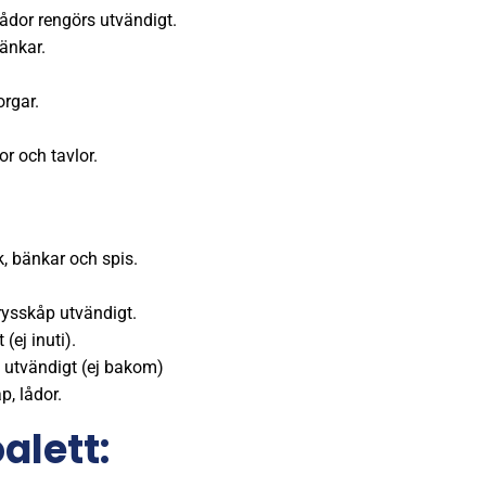
ådor rengörs utvändigt.
änkar.
rgar.
r och tavlor.
, bänkar och spis.
rysskåp utvändigt.
(ej inuti).
 utvändigt (ej bakom)
, lådor.
alett: