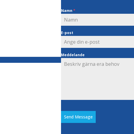
Namn
*
E-post
Meddelande
Send Message