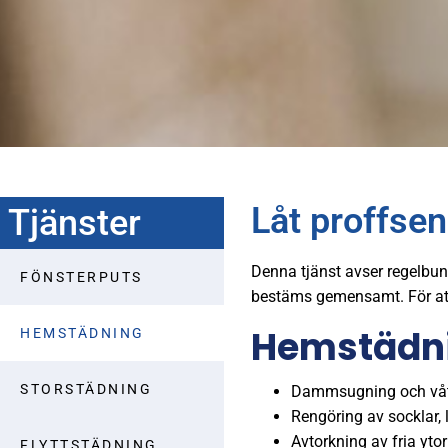
Låt proffsen
Tjänster
Denna tjänst avser regelbun
FÖNSTERPUTS
bestäms gemensamt. För att 
Hemstädnin
HEMSTÄDNING
STORSTÄDNING
Dammsugning och vått
Rengöring av socklar, 
Avtorkning av fria yto
FLYTTSTÄDNING